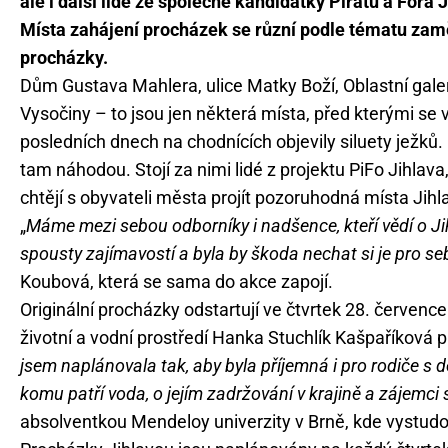
ale i další lidé ze společné kandidátky Pirátů a Fóra J
Místa zahájení procházek se různí podle tématu zam
procházky.
Dům Gustava Mahlera, ulice Matky Boží, Oblastní gale
Vysočiny – to jsou jen některá místa, před kterými se 
posledních dnech na chodnících objevily siluety ježků.
tam náhodou. Stojí za nimi lidé z projektu PiFo Jihlava,
chtějí s obyvateli města projít pozoruhodná místa Jihl
„
Máme mezi sebou odborníky i nadšence, kteří vědí o Ji
spousty zajímavostí a byla by škoda nechat si je pro se
Koubová, která se sama do akce zapojí.
Originální procházky odstartují ve čtvrtek 28. července
životní a vodní prostředí Hanka Stuchlík Kašpaříková
jsem naplánovala tak, aby byla příjemná i pro rodiče s 
komu patří voda, o jejím zadržování v krajině a zájemci s
absolventkou Mendeloy univerzity v Brně, kde vystudo