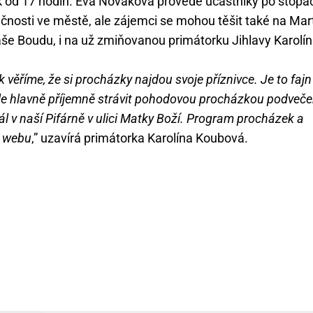
k od 17 hodin. Eva Nováková provede účastníky po stopá
čnosti ve městě, ale zájemci se mohou těšit také na Mar
e Boudu, i na už zmiňovanou primátorku Jihlavy Karolí
 věříme, že si procházky najdou svoje příznivce. Je to fajn
le hlavně příjemně strávit pohodovou procházkou podveče
 v naší Pifárně v ulici Matky Boží. Program procházek a
o webu
,” uzavírá primátorka Karolína Koubová.