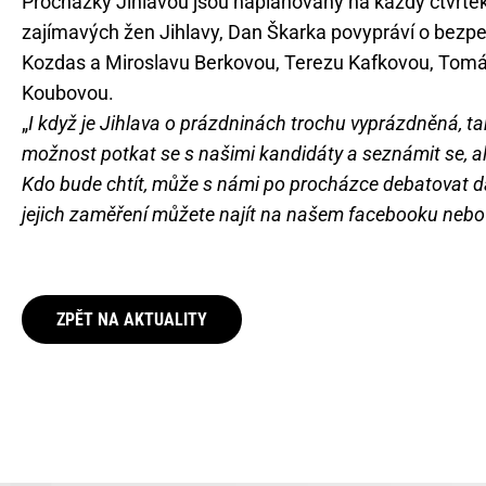
Procházky Jihlavou jsou naplánovány na každý čtvrte
zajímavých žen Jihlavy, Dan Škarka povypráví o bezpe
Kozdas a Miroslavu Berkovou, Terezu Kafkovou, Tomáš
Koubovou.
„
I když je Jihlava o prázdninách trochu vyprázdněná, tak
možnost potkat se s našimi kandidáty a seznámit se, a
Kdo bude chtít, může s námi po procházce debatovat dál
jejich zaměření můžete najít na našem facebooku neb
ZPĚT NA AKTUALITY