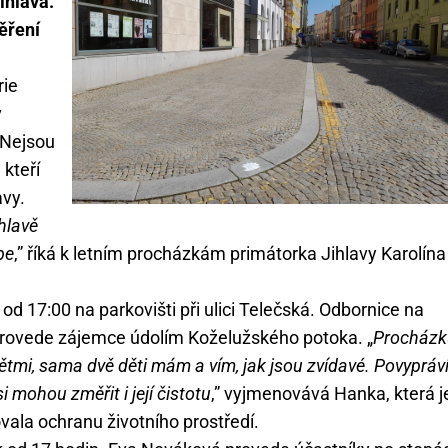
ihlava.
ěření
rie
v
 Nejsou
 kteří
avy.
hlavě
be
,” říká k letním procházkám primátorka Jihlavy Karolína
 od 17:00 na parkovišti při ulici Telečská. Odbornice na
 provede zájemce údolím Koželužského potoka. „
Procházk
dětmi, sama dvě děti mám a vím, jak jsou zvídavé. Povypráv
i mohou změřit i její čistotu
,” vyjmenovává Hanka, která j
vala ochranu životního prostředí.